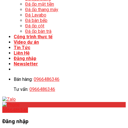
Đá ốp mặt tiền
Đá ốp thang máy
Đá Lavabo
Đá bàn bếp
Đá ốp cột
Đá ốp bàn trà
Công trình thực tế
Video dự án
Tin Tức
Liên Hệ
Đăng nhập
Newsletter
Bán hàng:
0966486346
Tư vấn:
0966486346
0966486346
Đăng nhập