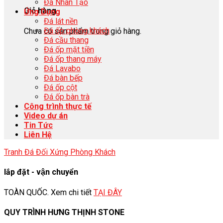
Đá Nhân Tạo
Giỏ hàng
Ứng Dụng
Đá lát nền
Đá ốp phòng khách
Chưa có sản phẩm trong giỏ hàng.
Đá cầu thang
Đá ốp mặt tiền
Đá ốp thang máy
Đá Lavabo
Đá bàn bếp
Đá ốp cột
Đá ốp bàn trà
Công trình thực tế
Video dự án
Tin Tức
Liên Hệ
Tranh Đá Đối Xứng Phòng Khách
lắp đặt - vận chuyển
TOÀN QUỐC. Xem chi tiết
TẠI ĐÂY
QUY TRÌNH HƯNG THỊNH STONE