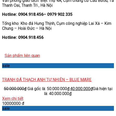
Văn phòng giao dịch: Biệt Thự 4A, Cụm chung cư Cầu Bươu, Tả
Thanh Oai, Thanh Trì , Hà Nội
Hotline: 0904.918.456– 0979 902 335
Tổng kho: Kho đá Hưng Thịnh, Cụm công nghiệp Lai Xá – Kim
Chung – Hoài Đức – Hà Nội
Hotline: 0904.918.456
Sản phẩm liên quan
sale
TRANH ĐÁ THẠCH ANH TỰ NHIÊN – BLUE MARE
50.000.000
₫
Giá gốc là: 50.000.000₫.
40.000.000
₫
Giá hiện tại
là: 40.000.000₫.
Xem chi tiết
10000000 đ
sale