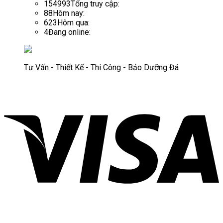
154993
Tổng truy cập:
88
Hôm nay:
623
Hôm qua:
4
Đang online:
Tư Vấn - Thiết Kế - Thi Công - Bảo Dưỡng Đá