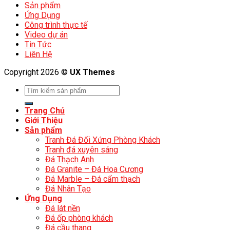
Sản phẩm
Ứng Dụng
Công trình thực tế
Video dự án
Tin Tức
Liên Hệ
Copyright 2026 ©
UX Themes
Trang Chủ
Giới Thiệu
Sản phẩm
Tranh Đá Đối Xứng Phòng Khách
Tranh đá xuyên sáng
Đá Thạch Anh
Đá Granite – Đá Hoa Cương
Đá Marble – Đá cẩm thạch
Đá Nhân Tạo
Ứng Dụng
Đá lát nền
Đá ốp phòng khách
Đá cầu thang