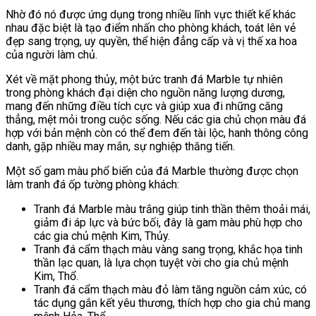
Nhờ đó nó được ứng dụng trong nhiều lĩnh vực thiết kế khác
nhau đặc biệt là tạo điểm nhấn cho phòng khách, toát lên vẻ
đẹp sang trọng, uy quyền, thể hiện đẳng cấp và vị thế xa hoa
của người làm chủ.
Xét về mặt phong thủy, một bức tranh đá Marble tự nhiên
trong phòng khách đại diện cho nguồn năng lượng dương,
mang đến những điều tích cực và giúp xua đi những căng
thẳng, mệt mỏi trong cuộc sống. Nếu các gia chủ chọn màu đá
hợp với bản mệnh còn có thể đem đến tài lộc, hanh thông công
danh, gặp nhiều may mắn, sự nghiệp thăng tiến.
Một số gam màu phổ biến của đá Marble thường được chọn
làm tranh đá ốp tường phòng khách:
Tranh đá Marble màu trắng giúp tinh thần thêm thoải mái,
giảm đi áp lực và bức bối, đây là gam màu phù hợp cho
các gia chủ mệnh Kim, Thủy.
Tranh đá cẩm thạch màu vàng sang trọng, khắc họa tinh
thần lạc quan, là lựa chọn tuyệt vời cho gia chủ mệnh
Kim, Thổ.
Tranh đá cẩm thạch màu đỏ làm tăng nguồn cảm xúc, có
tác dụng gắn kết yêu thương, thích hợp cho gia chủ mang