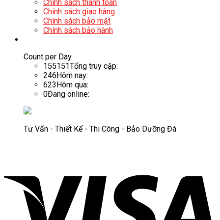
Chính sách thanh toán
Chính sách giao hàng
Chính sách bảo mật
Chính sách bảo hành
Count per Day
155151
Tổng truy cập:
246
Hôm nay:
623
Hôm qua:
0
Đang online:
Tư Vấn - Thiết Kế - Thi Công - Bảo Dưỡng Đá