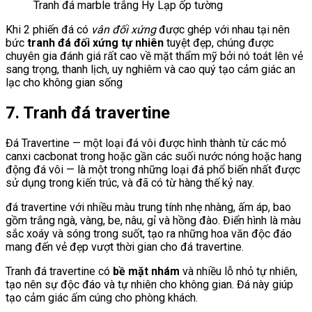
Tranh đá marble trắng Hy Lạp ốp tường
Khi 2 phiến đá có
vân đối xứng
được ghép với nhau tại nên
bức
tranh đá đối xứng tự nhiên
tuyệt đẹp, chúng được
chuyên gia đánh giá rất cao về mặt thẩm mỹ bởi nó toát lên vẻ
sang trọng, thanh lịch, uy nghiêm và cao quý tạo cảm giác an
lạc cho không gian sống
7. Tranh đá travertine
Đá Travertine — một loại đá vôi được hình thành từ các mỏ
canxi cacbonat trong hoặc gần các suối nước nóng hoặc hang
động đá vôi — là một trong những loại đá phổ biến nhất được
sử dụng trong kiến ​​trúc, và đã có từ hàng thế kỷ nay.
đá travertine với nhiều màu trung tính nhẹ nhàng, ấm áp, bao
gồm trắng ngà, vàng, be, nâu, gỉ và hồng đào. Điển hình là màu
sắc xoáy và sóng trong suốt, tạo ra những hoa văn độc đáo
mang đến vẻ đẹp vượt thời gian cho đá travertine.
Tranh đá travertine có
bề mặt nhám
và nhiều lỗ nhỏ tự nhiên,
tạo nên sự độc đáo và tự nhiên cho không gian. Đá này giúp
tạo cảm giác ấm cúng cho phòng khách.