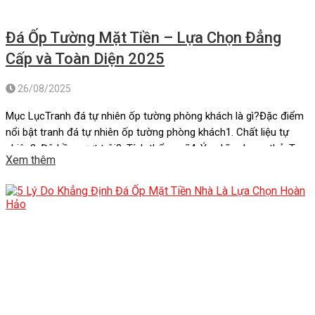
Đá Ốp Tường Mặt Tiền – Lựa Chọn Đẳng
Cấp và Toàn Diện 2025
26/08/2025
Mục LụcTranh đá tự nhiên ốp tường phòng khách là gì?Đặc điểm
nổi bật tranh đá tự nhiên ốp tường phòng khách1. Chất liệu tự
nhiên2. Độ bền vượt trội3. Tính thẩm mỹ4. Ý nghĩa phong thủyTop
Xem thêm
7 tranh đá tự nhiên ốp tường phòng khách “hot” nhất hiện nay.1.
Tranh đá xuyên sáng Onyx […]