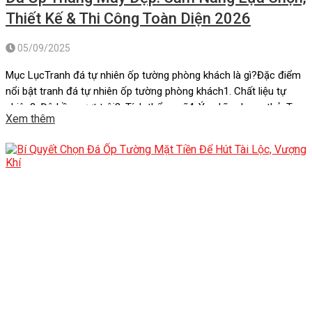
Thiết Kế & Thi Công Toàn Diện 2026
05/09/2025
Mục LụcTranh đá tự nhiên ốp tường phòng khách là gì?Đặc điểm
nổi bật tranh đá tự nhiên ốp tường phòng khách1. Chất liệu tự
nhiên2. Độ bền vượt trội3. Tính thẩm mỹ4. Ý nghĩa phong thủyTop
Xem thêm
7 tranh đá tự nhiên ốp tường phòng khách “hot” nhất hiện nay.1.
Tranh đá xuyên sáng Onyx […]