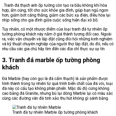
. Tranh đá thạch anh ốp tường còn tạo ra bầu không khí hòa
hợp, ấm cúng, tốt cho sức khỏe gia đình, giúp bạn ngủ ngon
hơn, giảm bớt căng thẳng, giảm các bức xạ điện, điều hòa lại
nhịp sống cho gia đình giữa cuộc sống hiện đại xô bồ.
Tuy nhiên, có một nhược điểm của loại tranh đá tự nhiên ốp
tường phòng khách này nằm ở giá thành tương đối cao. Ngoài
ra, việc vận chuyển và lắp đặt cũng đòi hỏi những kinh nghiệm
và kỹ thuật chuyên nghiệp của người thợ lắp đặt, do đó, nếu có
nhu cầu các gia chủ hãy tìm đến các địa chỉ thực sự uy tín
3. Tranh đá marble ốp tường phòng
khách
Đá Marble (hay còn gọi là đá cẩm thạch) là sản phẩm được
hình thành trong tự nhiên từ quá trình biến chất của đá vôi, loại
đá này có cấu tạo không phân phiến. Mặc dù độ cứng không
cao bằng đá Granite, nhưng bù lại dòng Marble lại có màu sắc
cùng các đường vân đá tinh xảo thu hút không gì sánh bằng.
Tranh đá tự nhiên Marble ốp tường phòng khách