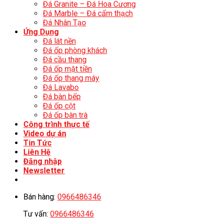
Đá Granite – Đá Hoa Cương
Đá Marble – Đá cẩm thạch
Đá Nhân Tạo
Ứng Dụng
Đá lát nền
Đá ốp phòng khách
Đá cầu thang
Đá ốp mặt tiền
Đá ốp thang máy
Đá Lavabo
Đá bàn bếp
Đá ốp cột
Đá ốp bàn trà
Công trình thực tế
Video dự án
Tin Tức
Liên Hệ
Đăng nhập
Newsletter
Bán hàng:
0966486346
Tư vấn:
0966486346