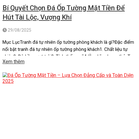
Bí Quyết Chọn Đá Ốp Tường Mặt Tiền Để
Hút Tài Lộc, Vượng Khí
29/08/2025
Mục LụcTranh đá tự nhiên ốp tường phòng khách là gì?Đặc điểm
nổi bật tranh đá tự nhiên ốp tường phòng khách1. Chất liệu tự
nhiên2. Độ bền vượt trội3. Tính thẩm mỹ4. Ý nghĩa phong thủyTop
Xem thêm
7 tranh đá tự nhiên ốp tường phòng khách “hot” nhất hiện nay.1.
Tranh đá xuyên sáng Onyx […]