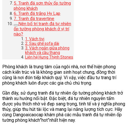
5. Tranh đá sơn thủy ốp tường
phòng khách
6. Tranh đá trắng Hy Lạp
7. Tranh đá travertine
Nên bố trí tranh đá tự nhiên
ốp tường phòng khách ở vị trí
nào?
1. Vách tivi
2. Sau ghế sofa dài
3. Vách ngăn giữa phòng
khách và cầu thang
Liên hệ Hưng Thịnh Stones
Phòng khách là trung tâm của ngôi nhà, nơi thể hiện phong
cách kiến trúc và là không gian sinh hoạt chung, đồng thời
cũng là nơi đón tiếp khách quý. Vì vậy, việc đầu tư trang trí
phòng khách luôn được các gia chủ chú trọng.
Gần đây, sử dụng tranh đá tự nhiên ốp tường phòng khách trở
thành xu hướng nổi bật. Đặc biệt, đá tự nhiên nguyên tấm
được yêu thích nhờ vẻ đẹp sang trọng, tinh tế và ý nghĩa phong
thủy, giúp thu hút tài lộc và mang lại năng lượng tích cực. Hãy
cùng Dangoaicaocap khám phá các mẫu tranh đá tự nhiên ốp
tường phòng khách”hot”nhất hiện nay.