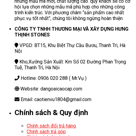
những mẫu mã mới, chất lượng cao. quý khách sẽ có cơ
hội lựa chọn những mẫu mã phù hợp cho những công
trình kiến trúc. Với phương châm “sản phẩm cao nhất
phục vụ tốt nhất”, chúng tôi không ngừng hoàn thiện
CÔNG TY TNHH THƯƠNG MẠI VÀ XÂY DỰNG HƯNG
THỊNH STONES
VPGD: BT15, Khu Biệt Thự Cầu Bươu, Thanh Trì, Hà
Nội
Kho,Xưởng Sản Xuất: Km Số 02 Đường Phan Trọng
Tuệ, Thanh Trì, Hà Nội
Hotline: 0906 020 288 ( Mr.Vụ )
Website: dangoaicaocap.com
Email: caotienvu1804@gmail.com
Chính sách & Quy định
Chính sách đổi trả hàng
Chính sách trả góp