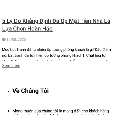
5 Lý Do Khẳng Định Đá Ốp Mặt Tiền Nhà Là
Lựa Chọn Hoàn Hảo
19/08/2025
Mục LụcTranh đá tự nhiên ốp tường phòng khách là gì?Đặc điểm
nổi bật tranh đá tự nhiên ốp tường phòng khách1. Chất liệu tự
nhiên2. Độ bền vượt trội3. Tính thẩm mỹ4. Ý nghĩa phong thủyTop
Xem thêm
7 tranh đá tự nhiên ốp tường phòng khách “hot” nhất hiện nay.1.
Tranh đá xuyên sáng Onyx […]
Về Chúng Tôi
Mong muốn của chúng tôi là mang đến cho khách hàng