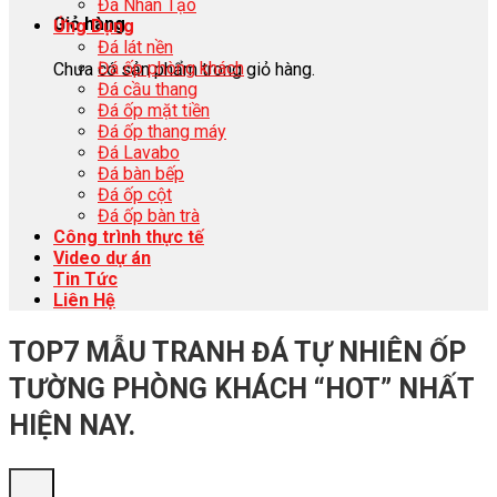
Đá Nhân Tạo
Giỏ hàng
Ứng Dụng
Đá lát nền
Đá ốp phòng khách
Chưa có sản phẩm trong giỏ hàng.
Đá cầu thang
Đá ốp mặt tiền
Đá ốp thang máy
Đá Lavabo
Đá bàn bếp
Đá ốp cột
Đá ốp bàn trà
Công trình thực tế
Video dự án
Tin Tức
Liên Hệ
TOP7 MẪU TRANH ĐÁ TỰ NHIÊN ỐP
TƯỜNG PHÒNG KHÁCH “HOT” NHẤT
HIỆN NAY.