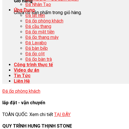
Giỏ hàng
Đá Nhân Tạo
Ứng Dụng
Chưa có sản phẩm trong giỏ hàng.
Đá lát nền
Đá ốp phòng khách
Đá cầu thang
Đá ốp mặt tiền
Đá ốp thang máy
Đá Lavabo
Đá bàn bếp
Đá ốp cột
Đá ốp bàn trà
Công trình thực tế
Video dự án
Tin Tức
Liên Hệ
Đá ốp phòng khách
lắp đặt - vận chuyển
TOÀN QUỐC. Xem chi tiết
TẠI ĐÂY
QUY TRÌNH HƯNG THỊNH STONE