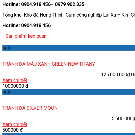
Hotline: 0904.918.456– 0979 902 335
Tổng kho: Kho đá Hưng Thịnh, Cụm công nghiệp Lai Xá – Kim C
Hotline: 0904.918.456
Sản phẩm liên quan
sale
TRANH ĐÁ MÀU XANH GREEN NEW TIFANY
125.000.000
₫
G
Xem chi tiết
10000000 đ
sale
TRANH ĐÁ SILVER MOON
5.500.000
Xem chi tiết
500000 đ