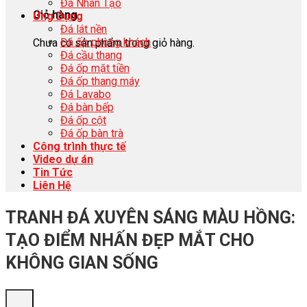
Đá Nhân Tạo
Giỏ hàng
Ứng Dụng
Đá lát nền
Đá ốp phòng khách
Chưa có sản phẩm trong giỏ hàng.
Đá cầu thang
Đá ốp mặt tiền
Đá ốp thang máy
Đá Lavabo
Đá bàn bếp
Đá ốp cột
Đá ốp bàn trà
Công trình thực tế
Video dự án
Tin Tức
Liên Hệ
TRANH ĐÁ XUYÊN SÁNG MÀU HỒNG:
TẠO ĐIỂM NHẤN ĐẸP MẮT CHO
KHÔNG GIAN SỐNG