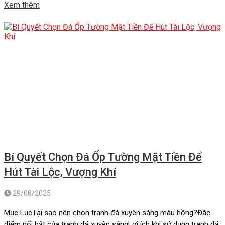
Xem thêm
màu hồng: Vẻ đẹp ngọt ngào và lôi cuốnTranh đá xuyên sáng
màu hồng: Sự mềm mại […]
Bí Quyết Chọn Đá Ốp Tường Mặt Tiền Để
Hút Tài Lộc, Vượng Khí
29/08/2025
Mục LụcTại sao nên chọn tranh đá xuyên sáng màu hồng?Đặc
điểm nổi bật của tranh đá xuyên sángLợi ích khi sử dụng tranh đá