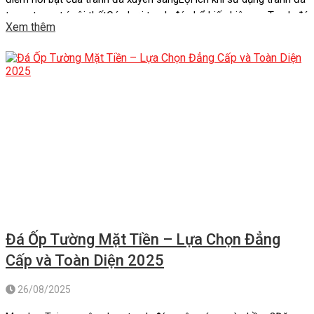
trong trang trí nội thấtCác loại tranh đá phổ biến hiện nayTranh đá
Xem thêm
màu hồng: Vẻ đẹp ngọt ngào và lôi cuốnTranh đá xuyên sáng
màu hồng: Sự mềm mại […]
Đá Ốp Tường Mặt Tiền – Lựa Chọn Đẳng
Cấp và Toàn Diện 2025
26/08/2025