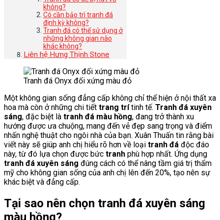
không?
Có cần bảo trì tranh đá
định kỳ không?
Tranh đá có thể sử dụng ở
những không gian nào
khác không?
Liên hệ Hưng Thịnh Stone
Tranh đá Onyx đối xứng màu đỏ
Một không gian sống đẳng cấp không chỉ thể hiện ở nội thất xa
hoa mà còn ở những chi tiết
trang trí
tinh tế.
Tranh đá xuyên
sáng
, đặc biệt là
tranh đá màu hồng
, đang trở thành xu
hướng được ưa chuộng, mang đến vẻ đẹp sang trọng và điểm
nhấn nghệ thuật cho ngôi nhà của bạn. Xuân Thuấn tin rằng bài
viết này sẽ giúp anh chị hiểu rõ hơn về loại
tranh đá
độc đáo
này, từ đó lựa chọn được bức
tranh
phù hợp nhất. Ứng dụng
tranh đá xuyên sáng
đúng cách có thể nâng tầm giá trị thẩm
mỹ cho không gian sống của anh chị lên đến 20%, tạo nên sự
khác biệt và đẳng cấp.
Tại sao nên chọn tranh đá xuyên sáng
màu hồng?