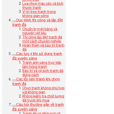
Lựa chọn màu sắc và kích
thước tranh
Vị trí treo tranh trong
không gian sống
Quy trình thi công và lắp đặt
tranh đá
Chuẩn bị mặt bằng và
nguyên vật liệu
Thi công lắp đặt tranh đá
một cách chuyên nghiệp
Hoàn thiện và bảo trì tranh
đá
Các lưu ý khi sử dụng tranh
đá xuyên sáng
Tránh ánh sáng trực tiếp
làm hỏng tranh
Bảo trì và vệ sinh tranh đá
đúng cách
Các lỗi nên tránh khi chọn
tranh đá
Chọn tranh không phù hợp
với không gian
Không kiểm tra chất lượng
đá trước khi mua
Câu hỏi thường gặp về tranh
đá xuyên sáng
Tranh đá có dễ bị nứt vỡ