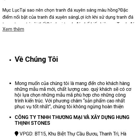
Mục LụcTại sao nên chọn tranh đá xuyên sáng màu hồng?Đặc
điểm nổi bật của tranh đá xuyên sángLợi ích khi sử dụng tranh đá
trong trang trí nội thấtCác loại tranh đá phổ biến hiện nayTranh đá
Xem thêm
màu hồng: Vẻ đẹp ngọt ngào và lôi cuốnTranh đá xuyên sáng
màu hồng: Sự mềm mại […]
Về Chúng Tôi
Mong muốn của chúng tôi là mang đến cho khách hàng
những mẫu mã mới, chất lượng cao. quý khách sẽ có cơ
hội lựa chọn những mẫu mã phù hợp cho những công
trình kiến trúc. Với phương châm “sản phẩm cao nhất
phục vụ tốt nhất”, chúng tôi không ngừng hoàn thiện
CÔNG TY TNHH THƯƠNG MẠI VÀ XÂY DỰNG HƯNG
THỊNH STONES
VPGD: BT15, Khu Biệt Thự Cầu Bươu, Thanh Trì, Hà