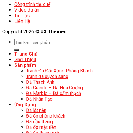
Công trình thực tế
Video dự án
Tin Tức
Liên Hệ
Copyright 2026 ©
UX Themes
Trang Chủ
Giới Thiệu
Sản phẩm
Tranh Đá Đối Xứng Phòng Khách
Tranh đá xuyên sáng
Đá Thạch Anh
Đá Granite – Đá Hoa Cương
Đá Marble – Đá cẩm thạch
Đá Nhân Tạo
Ứng Dụng
Đá lát nền
Đá ốp phòng khách
Đá cầu thang
Đá ốp mặt tiền
Đá ốp thang máy