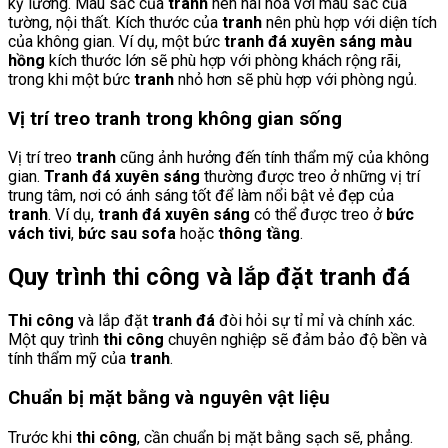
kỹ lưỡng. Màu sắc của
tranh
nên hài hòa với màu sắc của
tường, nội thất. Kích thước của
tranh
nên phù hợp với diện tích
của không gian. Ví dụ, một bức
tranh đá xuyên sáng màu
hồng
kích thước lớn sẽ phù hợp với phòng khách rộng rãi,
trong khi một bức
tranh
nhỏ hơn sẽ phù hợp với phòng ngủ.
Vị trí treo tranh trong không gian sống
Vị trí treo
tranh
cũng ảnh hưởng đến tính thẩm mỹ của không
gian.
Tranh đá xuyên sáng
thường được treo ở những vị trí
trung tâm, nơi có ánh sáng tốt để làm nổi bật vẻ đẹp của
tranh
. Ví dụ,
tranh đá xuyên sáng
có thể được treo ở
bức
vách tivi
,
bức sau sofa
hoặc
thông tầng
.
Quy trình thi công và lắp đặt tranh đá
Thi công
và lắp đặt
tranh đá
đòi hỏi sự tỉ mỉ và chính xác.
Một quy trình
thi công
chuyên nghiệp sẽ đảm bảo độ bền và
tính thẩm mỹ của
tranh
.
Chuẩn bị mặt bằng và nguyên vật liệu
Trước khi
thi công
, cần chuẩn bị mặt bằng sạch sẽ, phẳng.