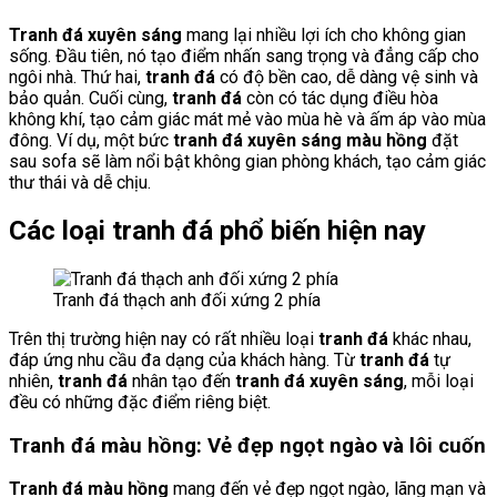
Tranh đá xuyên sáng
mang lại nhiều lợi ích cho không gian
sống. Đầu tiên, nó tạo điểm nhấn sang trọng và đẳng cấp cho
ngôi nhà. Thứ hai,
tranh đá
có độ bền cao, dễ dàng vệ sinh và
bảo quản. Cuối cùng,
tranh đá
còn có tác dụng điều hòa
không khí, tạo cảm giác mát mẻ vào mùa hè và ấm áp vào mùa
đông. Ví dụ, một bức
tranh đá xuyên sáng màu hồng
đặt
sau sofa sẽ làm nổi bật không gian phòng khách, tạo cảm giác
thư thái và dễ chịu.
Các loại tranh đá phổ biến hiện nay
Tranh đá thạch anh đối xứng 2 phía
Trên thị trường hiện nay có rất nhiều loại
tranh đá
khác nhau,
đáp ứng nhu cầu đa dạng của khách hàng. Từ
tranh đá
tự
nhiên,
tranh đá
nhân tạo đến
tranh đá xuyên sáng
, mỗi loại
đều có những đặc điểm riêng biệt.
Tranh đá màu hồng: Vẻ đẹp ngọt ngào và lôi cuốn
Tranh đá màu hồng
mang đến vẻ đẹp ngọt ngào, lãng mạn và