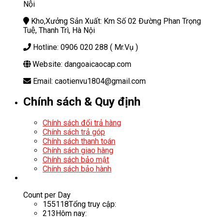
Nội
Kho,Xưởng Sản Xuất: Km Số 02 Đường Phan Trọng
Tuệ, Thanh Trì, Hà Nội
Hotline: 0906 020 288 ( Mr.Vụ )
Website: dangoaicaocap.com
Email: caotienvu1804@gmail.com
Chính sách & Quy định
Chính sách đổi trả hàng
Chính sách trả góp
Chính sách thanh toán
Chính sách giao hàng
Chính sách bảo mật
Chính sách bảo hành
Count per Day
155118
Tổng truy cập:
213
Hôm nay: