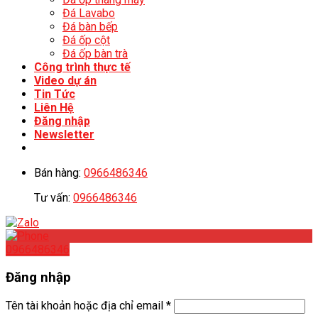
Đá Lavabo
Đá bàn bếp
Đá ốp cột
Đá ốp bàn trà
Công trình thực tế
Video dự án
Tin Tức
Liên Hệ
Đăng nhập
Newsletter
Bán hàng:
0966486346
Tư vấn:
0966486346
0966486346
Đăng nhập
Tên tài khoản hoặc địa chỉ email
*