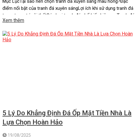
Mục LụcTại sao nên chọn tranh đá xuyên sáng màu hồng?Đặc
điểm nổi bật của tranh đá xuyên sángLợi ích khi sử dụng tranh đá
trong trang trí nội thấtCác loại tranh đá phổ biến hiện nayTranh đá
Xem thêm
màu hồng: Vẻ đẹp ngọt ngào và lôi cuốnTranh đá xuyên sáng
màu hồng: Sự mềm mại […]
5 Lý Do Khẳng Định Đá Ốp Mặt Tiền Nhà Là
Lựa Chọn Hoàn Hảo
19/08/2025