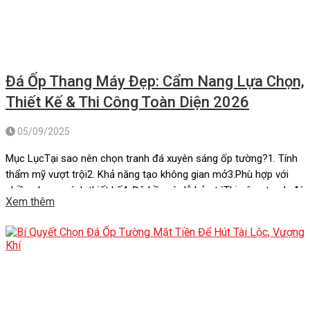
Đá Ốp Thang Máy Đẹp: Cẩm Nang Lựa Chọn,
Thiết Kế & Thi Công Toàn Diện 2026
05/09/2025
Mục LụcTại sao nên chọn tranh đá xuyên sáng ốp tường?1. Tính
thẩm mỹ vượt trội2. Khả năng tạo không gian mở3.Phù hợp với
nhiều phong cách thiết kế4. Độ bền và dễ bảo trìThi công tranh đá
Xem thêm
xuyên sáng ốp tườngĐá xuyên sáng ốp tườngMột số công trình
thực tế sử dụng đá xuyên […]