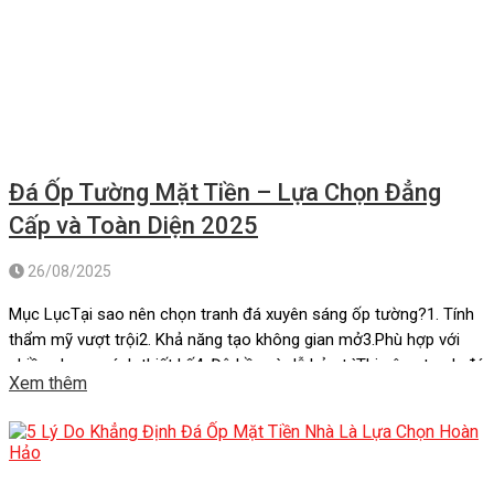
Đá Ốp Tường Mặt Tiền – Lựa Chọn Đẳng
Cấp và Toàn Diện 2025
26/08/2025
Mục LụcTại sao nên chọn tranh đá xuyên sáng ốp tường?1. Tính
thẩm mỹ vượt trội2. Khả năng tạo không gian mở3.Phù hợp với
nhiều phong cách thiết kế4. Độ bền và dễ bảo trìThi công tranh đá
Xem thêm
xuyên sáng ốp tườngĐá xuyên sáng ốp tườngMột số công trình
thực tế sử dụng đá xuyên […]