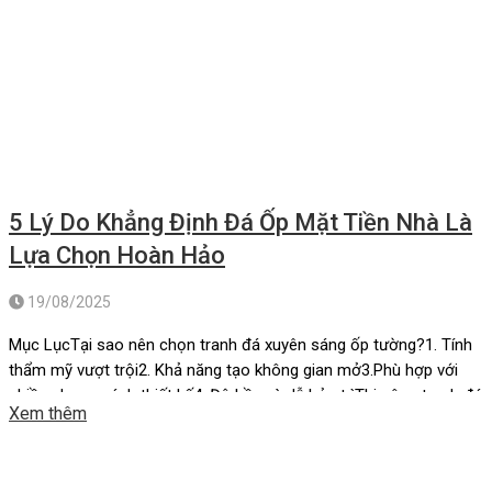
5 Lý Do Khẳng Định Đá Ốp Mặt Tiền Nhà Là
Lựa Chọn Hoàn Hảo
19/08/2025
Mục LụcTại sao nên chọn tranh đá xuyên sáng ốp tường?1. Tính
thẩm mỹ vượt trội2. Khả năng tạo không gian mở3.Phù hợp với
nhiều phong cách thiết kế4. Độ bền và dễ bảo trìThi công tranh đá
Xem thêm
xuyên sáng ốp tườngĐá xuyên sáng ốp tườngMột số công trình
thực tế sử dụng đá xuyên […]