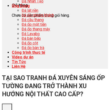
Đá Nhân Tạo
Giỏ hàng
Ứng Dụng
Đá lát nền
Đá ốp phòng khách
Chưa có sản phẩm trong giỏ hàng.
Đá cầu thang
Đá ốp mặt tiền
Đá ốp thang máy
Đá Lavabo
Đá bàn bếp
Đá ốp cột
Đá ốp bàn trà
Công trình thực tế
Video dự án
Tin Tức
Liên Hệ
TẠI SAO TRANH ĐÁ XUYÊN SÁNG ỐP
TƯỜNG ĐANG TRỞ THÀNH XU
HƯỚNG NỘI THẤT CAO CẤP?