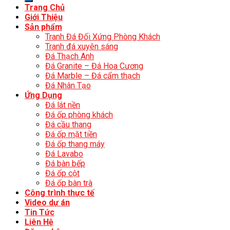
Trang Chủ
Giới Thiệu
Sản phẩm
Tranh Đá Đối Xứng Phòng Khách
Tranh đá xuyên sáng
Đá Thạch Anh
Đá Granite – Đá Hoa Cương
Đá Marble – Đá cẩm thạch
Đá Nhân Tạo
Ứng Dụng
Đá lát nền
Đá ốp phòng khách
Đá cầu thang
Đá ốp mặt tiền
Đá ốp thang máy
Đá Lavabo
Đá bàn bếp
Đá ốp cột
Đá ốp bàn trà
Công trình thực tế
Video dự án
Tin Tức
Liên Hệ