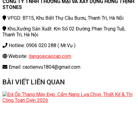
CÔNG TY TNHH THƯƠNG MẠI VÀ XÂY DỰNG HƯNG THỊNH
STONES
VPGD: BT15, Khu Biệt Thự Cầu Bươu, Thanh Trì, Hà Nội
Kho,Xưởng Sản Xuất: Km Số 02 Đường Phan Trọng Tuệ,
Thanh Trì, Hà Nội
Hotline: 0906 020 288 ( Mr.Vụ )
Website:
dangoaicaocap.com
Email: caotienvu1804@gmail.com
BÀI VIẾT LIÊN QUAN