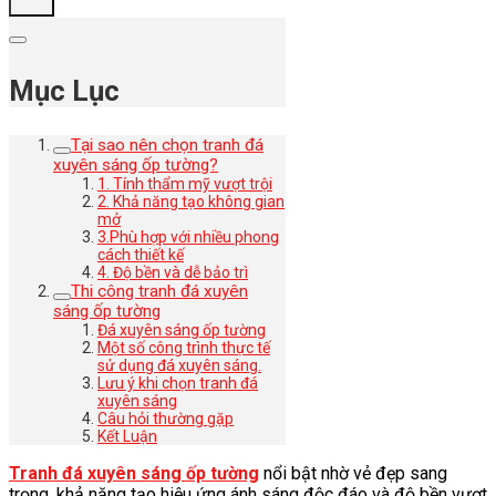
Mục Lục
Tại sao nên chọn tranh đá
xuyên sáng ốp tường?
1. Tính thẩm mỹ vượt trội
2. Khả năng tạo không gian
mở
3.Phù hợp với nhiều phong
cách thiết kế
4. Độ bền và dễ bảo trì
Thi công tranh đá xuyên
sáng ốp tường
Đá xuyên sáng ốp tường
Một số công trình thực tế
sử dụng đá xuyên sáng.
Lưu ý khi chọn tranh đá
xuyên sáng
Câu hỏi thường gặp
Kết Luận
Tranh đá xuyên sáng ốp tường
nổi bật nhờ vẻ đẹp sang
trọng, khả năng tạo hiệu ứng ánh sáng độc đáo và độ bền vượt