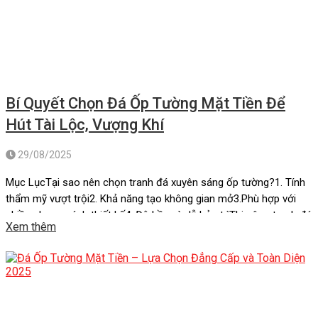
Bí Quyết Chọn Đá Ốp Tường Mặt Tiền Để
Hút Tài Lộc, Vượng Khí
29/08/2025
Mục LụcTại sao nên chọn tranh đá xuyên sáng ốp tường?1. Tính
thẩm mỹ vượt trội2. Khả năng tạo không gian mở3.Phù hợp với
nhiều phong cách thiết kế4. Độ bền và dễ bảo trìThi công tranh đá
Xem thêm
xuyên sáng ốp tườngĐá xuyên sáng ốp tườngMột số công trình
thực tế sử dụng đá xuyên […]