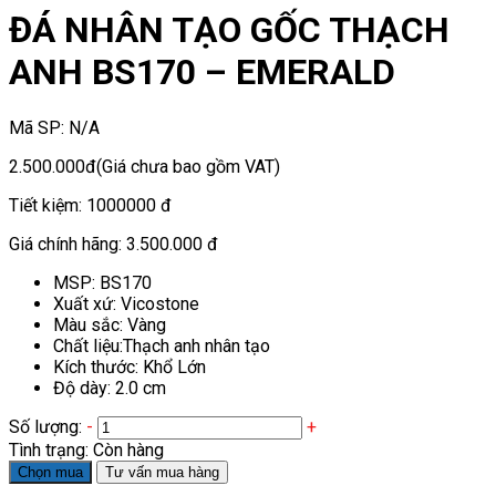
ĐÁ NHÂN TẠO GỐC THẠCH
ANH BS170 – EMERALD
Mã SP:
N/A
2.500.000đ
(Giá chưa bao gồm VAT)
Tiết kiệm:
1000000 đ
Giá chính hãng:
3.500.000 đ
MSP: BS170
Xuất xứ: Vicostone
Màu sắc: Vàng
Chất liệu:Thạch anh nhân tạo
Kích thước: Khổ Lớn
Độ dày: 2.0 cm
Số lượng:
-
+
Tình trạng:
Còn hàng
Chọn mua
Tư vấn mua hàng