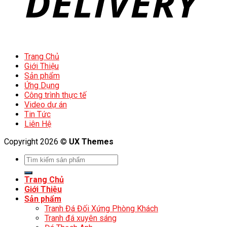
Trang Chủ
Giới Thiệu
Sản phẩm
Ứng Dụng
Công trình thực tế
Video dự án
Tin Tức
Liên Hệ
Copyright 2026 ©
UX Themes
Trang Chủ
Giới Thiệu
Sản phẩm
Tranh Đá Đối Xứng Phòng Khách
Tranh đá xuyên sáng