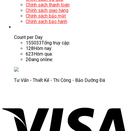
Chính sách thanh toán
Chính sách giao hàng
Chính sách bảo mật
Chính sách bảo hành
Count per Day
155033
Tổng truy cập:
128
Hôm nay:
623
Hôm qua:
2
Đang online:
Tư Vấn - Thiết Kế - Thi Công - Bảo Dưỡng Đá