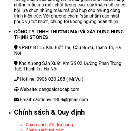
những mẫu mã mới, chất lượng cao. quý khách sẽ có cơ
hội lựa chọn những mẫu mã phù hợp cho những công
trình kiến trúc. Với phương châm “sản phẩm cao nhất
phục vụ tốt nhất”, chúng tôi không ngừng hoàn thiện
CÔNG TY TNHH THƯƠNG MẠI VÀ XÂY DỰNG HƯNG
THỊNH STONES
VPGD: BT15, Khu Biệt Thự Cầu Bươu, Thanh Trì, Hà
Nội
Kho,Xưởng Sản Xuất: Km Số 02 Đường Phan Trọng
Tuệ, Thanh Trì, Hà Nội
Hotline: 0906 020 288 ( Mr.Vụ )
Website: dangoaicaocap.com
Email: caotienvu1804@gmail.com
Chính sách & Quy định
Chính sách đổi trả hàng
Chính sách trả góp