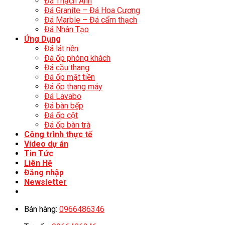
Đá Thạch Anh
Đá Granite – Đá Hoa Cương
Đá Marble – Đá cẩm thạch
Đá Nhân Tạo
Ứng Dụng
Đá lát nền
Đá ốp phòng khách
Đá cầu thang
Đá ốp mặt tiền
Đá ốp thang máy
Đá Lavabo
Đá bàn bếp
Đá ốp cột
Đá ốp bàn trà
Công trình thực tế
Video dự án
Tin Tức
Liên Hệ
Đăng nhập
Newsletter
Bán hàng:
0966486346