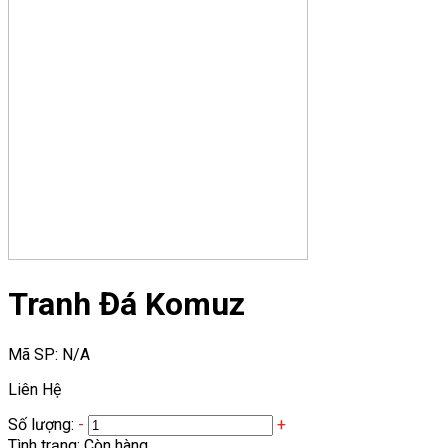
Tranh Đá Komuz
Mã SP:
N/A
Liên Hệ
Số lượng:
-
+
Tình trạng:
Còn hàng