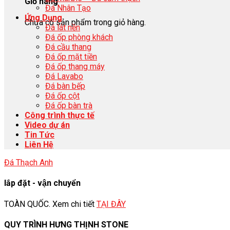
Giỏ hàng
Đá Nhân Tạo
Ứng Dụng
Chưa có sản phẩm trong giỏ hàng.
Đá lát nền
Đá ốp phòng khách
Đá cầu thang
Đá ốp mặt tiền
Đá ốp thang máy
Đá Lavabo
Đá bàn bếp
Đá ốp cột
Đá ốp bàn trà
Công trình thực tế
Video dự án
Tin Tức
Liên Hệ
Đá Thạch Anh
lắp đặt - vận chuyển
TOÀN QUỐC. Xem chi tiết
TẠI ĐÂY
QUY TRÌNH HƯNG THỊNH STONE